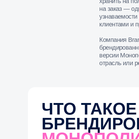
Компания Brandbox 
брендированных нас
версии Монополии, 
отрасль или регион.
ЧТО ТАКОЕ
БРЕНДИРОВ
МОНОПОЛИЯ
Брендированная Монополия — это настол
которой классическая механика полност
под ваш бизнес.