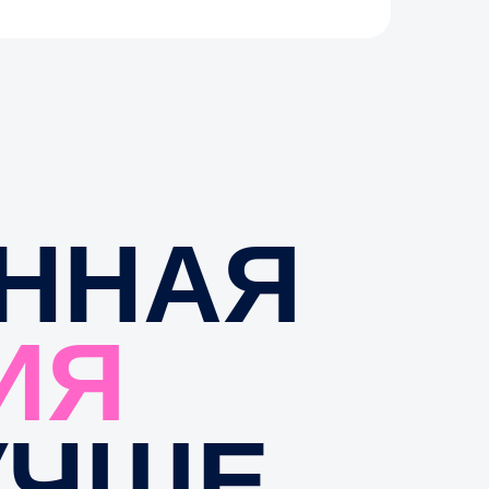
НАЯ
Я
ЧШЕ
РЧА