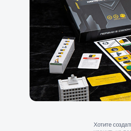
и
Хотите создать уни
хранить на полке, 
на заказ — один из
узнаваемости компа
клиентами и продви