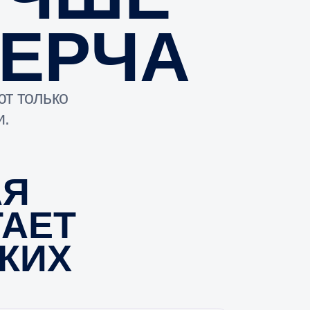
Т
т сотрудников и
лиентов