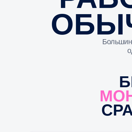
БР
МОН
СРАЗ
Повышает узнаваемость
бренда