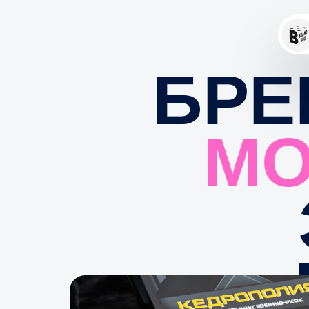
О н
БРЕ
МО
З
К
Разра