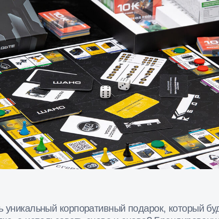
гры «Монополия» под ваш бренд
кальный корпоративный подарок, который будут не прост
а использовать снова и снова? Брендированная Монопол
 самых эффективных инструментов для повышения
нии, вовлечения сотрудников, укрепления отношений с
жения бренда.