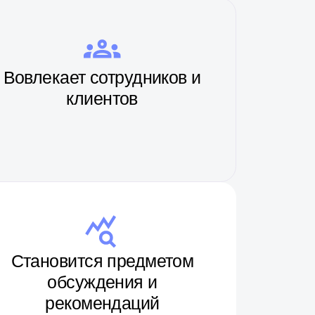
тся предметом
уждения и
омендаций
АЦИЯ
ИЮ