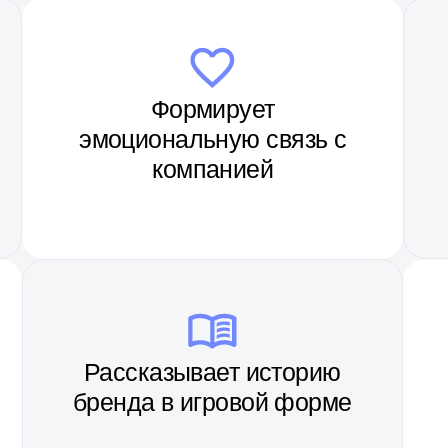
Станови
Рассказывает историю
обс
бренда в игровой форме
рек
енир. Это полноценный маркетинговый инструмент
АЯ
АДАПТ
 КОМПАН