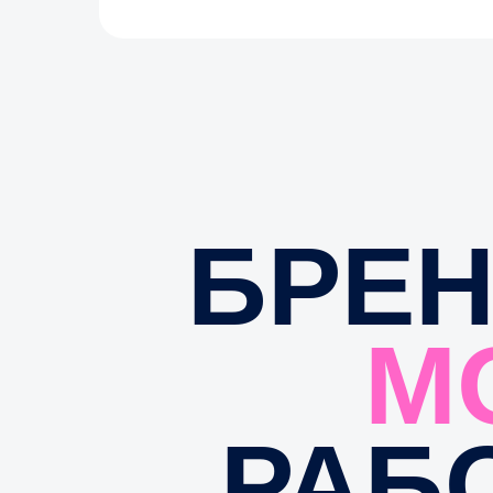
БРЕН
МО
РАБО
ОБЫЧ
Большинство 
одну 